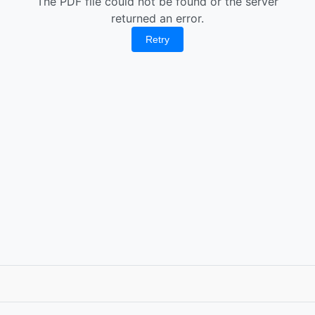
The PDF file could not be found or the server
returned an error.
Retry