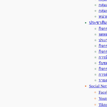
กลุ่
กลุ่
หน่
ประชาสัมพ
กิจก
จดหม
ประก
กิจกร
กิจก
การม
รับช
กิจกร
การด
ราย
Social Ne
Face
Yout
Tikt