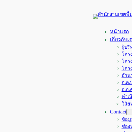
ข้าม
ไป
ยัง
เนื้อหา
หน้าแรก
เกี่ยวกับเ
ผู้บ
โครง
โครง
โครง
อำนา
ก.ต.ป
อ.ก.ค
ทำเน
วิสั
Contact
ข้อม
ช่อ