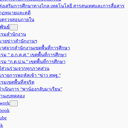
มส่งเสริมการศึกษาทางไกล เทคโนโลยี สารสนเทศและการสื่อสาร
มกฏหมายและคดี
วยตรวจสอบภายใน
ันธ์
รรมสำนักงาน
ายข่าวสำนักงานฯ
าศจากสำนักงานเขตพื้นที่การศึกษา
รม ” อ.ก.ค.ศ.” เขตพื้นที่การศึกษา
รรม “ก.ต.ป.น.” เขตพื้นที่การศึกษา
ีส่วนร่วมจากทุกภาคส่วน
มรายการพฤหัสเช้า “ข่าว สพฐ.”
รมเขตพื้นที่สุจริต
ำเนินการ “พาน้องกลับมาเรียน”
งานงบทดลอง
twork
book
ube
ok