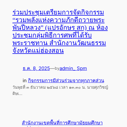
ร่วมประชุมเตรียมการจัดกิจกรรม
“รวมพลังแห่งความภักดีถวายพระ
พันปีหลวง” (แปรอักษร สก) ณ ห้อง
ประชุมกลุ่มพิธีการศพที่ได้รับ
พระราชทาน สำนักงานวัฒนธรรม
จังหวัดแม่ฮ่องสอน
ธ.ค. 8, 2025
—
admin_ Spm
by
in
กิจกรรมการมีส่วนร่วมจากทุกภาคส่วน
วันพุธที่ ๓ ธันวาคม ๒๕๖๘ เวลา ๑๓.๓๐ น. นายศุภวิชญ์
ดิษเ…
สำนักงานเขตพื้นที่การศึกษามัธยมศึกษา