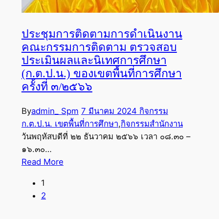
ประชุมการติดตามการดำเนินงาน
คณะกรรมการติดตาม ตรวจสอบ
ประเมินผลและนิเทศการศึกษา
(ก.ต.ป.น.) ของเขตพื้นที่การศึกษา
ครั้งที่ ๓/๒๕๖๖
By
admin_ Spm
7 มีนาคม 2024
กิจกรรม
ก.ต.ป.น. เขตพื้นที่การศึกษา
,
กิจกรรมสำนักงาน
วันพฤหัสบดีที่ ๒๒ ธันวาคม ๒๕๖๖ เวลา ๐๘.๓๐ –
๑๖.๓๐…
Read More
1
2