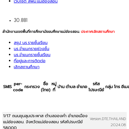
เว็บไซต์ สพม.แม่ฮ่องสอน
30.881
สำนักงานเขตพื้นที่การศึกษามัธยมศึกษาแม่ฮ่องสอน.
ประกาศเลิกสถานศึกษา
สรุป นร.รายชั้นเรียน
นร.จำแนกรายช่วงชั้น
นร.จำแนกรายชั้นเรียน
ที่อยู่และการติดต่อ
เลิกสถานศึกษา
per-
ชื่อ
หมู่
รหัส
SMIS
กระทรวง
บ้าน
ตำบล
อำเภอ
กลุ่ม
โทร
อีเมล
code
(ไทย)
ที่
ไปรษณีย์
1/17 ถนนขุนลุมประพาส ตำบลจองคำ อำเภอเมือง
Version.DTE.THAILAND
แม่ฮ่องสอน. จังหวัดแม่ฮ่องสอน รหัสไปรษณีย์
2024.08
58000