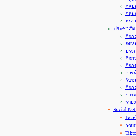
กลุ่
กลุ่
หน่
ประชาสัมพ
กิจก
จดหม
ประก
กิจกร
กิจก
การม
รับช
กิจกร
การด
ราย
Social Ne
Face
Yout
Tikt