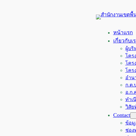
ข้าม
ไป
ยัง
เนื้อหา
หน้าแรก
เกี่ยวกับเ
ผู้บ
โครง
โครง
โครง
อำนา
ก.ต.ป
อ.ก.ค
ทำเน
วิสั
Contact
ข้อม
ช่อ