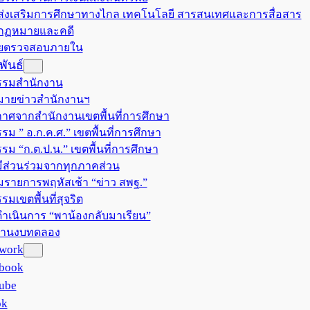
มส่งเสริมการศึกษาทางไกล เทคโนโลยี สารสนเทศและการสื่อสาร
มกฏหมายและคดี
วยตรวจสอบภายใน
ันธ์
รรมสำนักงาน
ายข่าวสำนักงานฯ
าศจากสำนักงานเขตพื้นที่การศึกษา
รม ” อ.ก.ค.ศ.” เขตพื้นที่การศึกษา
รรม “ก.ต.ป.น.” เขตพื้นที่การศึกษา
ีส่วนร่วมจากทุกภาคส่วน
มรายการพฤหัสเช้า “ข่าว สพฐ.”
รมเขตพื้นที่สุจริต
ำเนินการ “พาน้องกลับมาเรียน”
งานงบทดลอง
twork
book
ube
ok