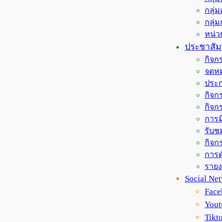
กลุ่
กลุ่
หน่
ประชาสัมพ
กิจก
จดหม
ประก
กิจกร
กิจก
การม
รับช
กิจกร
การด
ราย
Social Ne
Face
Yout
Tikt