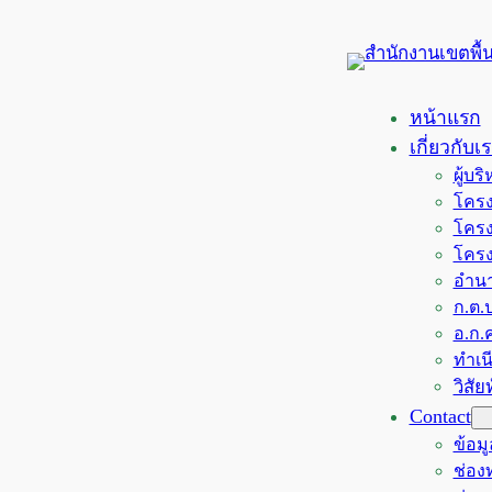
ข้าม
ไป
ยัง
เนื้อหา
หน้าแรก
เกี่ยวกับเ
ผู้บ
โครง
โครง
โครง
อำนา
ก.ต.ป
อ.ก.ค
ทำเน
วิสั
Contact
ข้อม
ช่อ