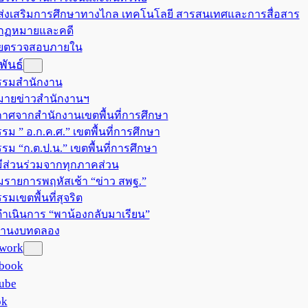
มส่งเสริมการศึกษาทางไกล เทคโนโลยี สารสนเทศและการสื่อสาร
มกฏหมายและคดี
วยตรวจสอบภายใน
ันธ์
รรมสำนักงาน
ายข่าวสำนักงานฯ
าศจากสำนักงานเขตพื้นที่การศึกษา
รม ” อ.ก.ค.ศ.” เขตพื้นที่การศึกษา
รรม “ก.ต.ป.น.” เขตพื้นที่การศึกษา
ีส่วนร่วมจากทุกภาคส่วน
มรายการพฤหัสเช้า “ข่าว สพฐ.”
รมเขตพื้นที่สุจริต
ำเนินการ “พาน้องกลับมาเรียน”
งานงบทดลอง
twork
book
ube
ok