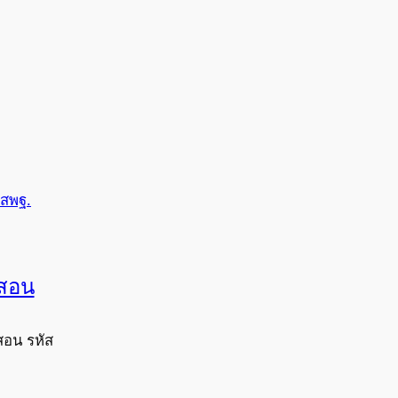
 สพฐ.
งสอน
สอน รหัส