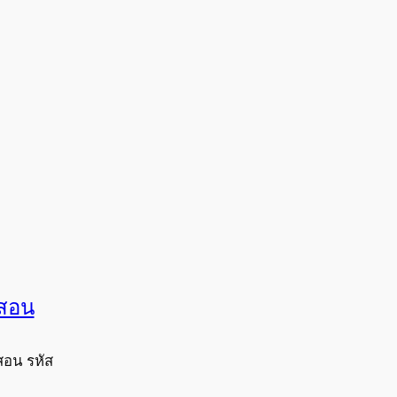
งสอน
สอน รหัส