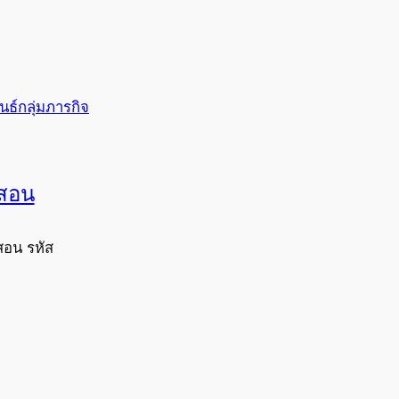
นธ์กลุ่มภารกิจ
งสอน
สอน รหัส