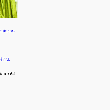
ำนักงาน
งสอน
สอน รหัส