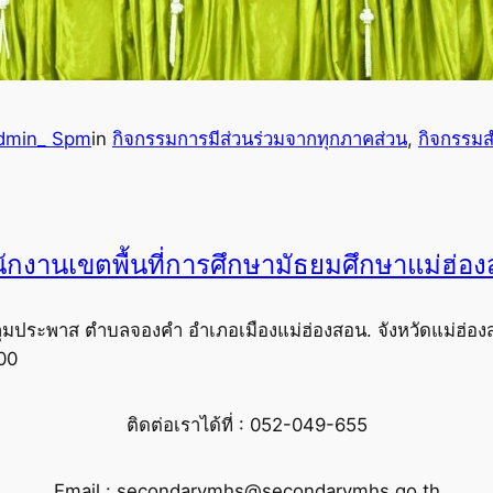
dmin_ Spm
in
กิจกรรมการมีส่วนร่วมจากทุกภาคส่วน
, 
กิจกรรมส
ักงานเขตพื้นที่การศึกษามัธยมศึกษาแม่ฮ่อ
ุมประพาส ตำบลจองคำ อำเภอเมืองแม่ฮ่องสอน. จังหวัดแม่ฮ่อง
00
ติดต่อเราได้ที่ : 052-049-655
Email : secondarymhs@secondarymhs.go.th