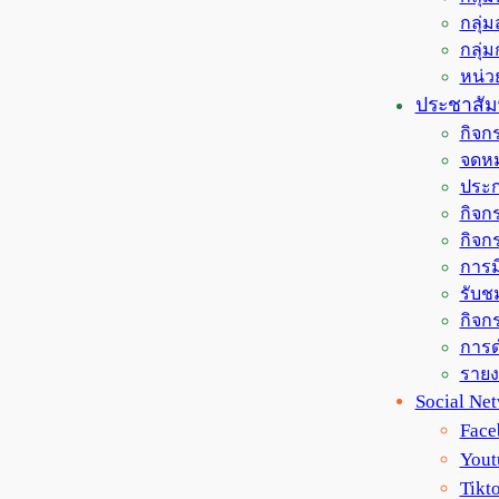
กลุ่
กลุ่
หน่
ประชาสัมพ
กิจก
จดหม
ประก
กิจกร
กิจก
การม
รับช
กิจกร
การด
ราย
Social Ne
Face
Yout
Tikt