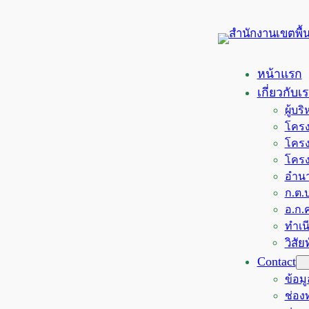
ข้าม
ไป
ยัง
เนื้อหา
หน้าแรก
เกี่ยวกับเ
ผู้บ
โครง
โครง
โครง
อำนา
ก.ต.ป
อ.ก.ค
ทำเน
วิสั
Contact
ข้อม
ช่อ