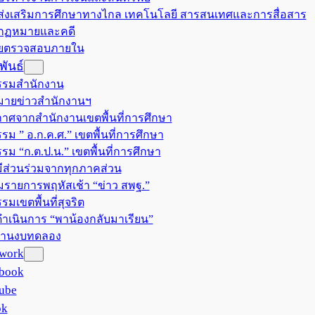
มส่งเสริมการศึกษาทางไกล เทคโนโลยี สารสนเทศและการสื่อสาร
มกฏหมายและคดี
วยตรวจสอบภายใน
ันธ์
รรมสำนักงาน
ายข่าวสำนักงานฯ
าศจากสำนักงานเขตพื้นที่การศึกษา
รม ” อ.ก.ค.ศ.” เขตพื้นที่การศึกษา
รรม “ก.ต.ป.น.” เขตพื้นที่การศึกษา
ีส่วนร่วมจากทุกภาคส่วน
มรายการพฤหัสเช้า “ข่าว สพฐ.”
รมเขตพื้นที่สุจริต
ำเนินการ “พาน้องกลับมาเรียน”
งานงบทดลอง
twork
book
ube
ok