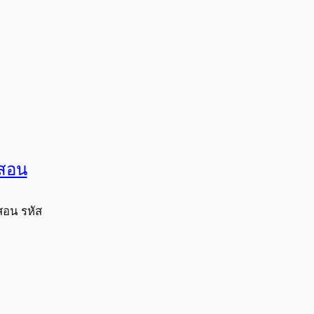
งสอน
สอน รหัส