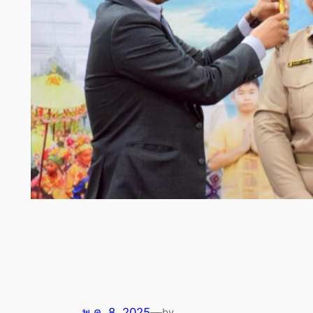
พ.ค. 8, 2025
—
by