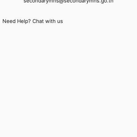
secondarymhs@secondarymhs.go.th
Need Help? Chat with us