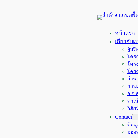
ข้าม
ไป
ยัง
เนื้อหา
หน้าแรก
เกี่ยวกับเ
ผู้บ
โครง
โครง
โครง
อำนา
ก.ต.ป
อ.ก.ค
ทำเน
วิสั
Contact
ข้อม
ช่อ