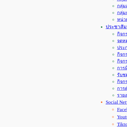
กลุ่
กลุ่
หน่
ประชาสัมพ
กิจก
จดหม
ประก
กิจกร
กิจก
การม
รับช
กิจกร
การด
ราย
Social Ne
Face
Yout
Tikt