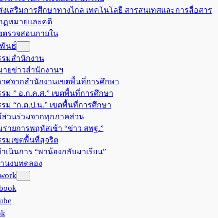
มส่งเสริมการศึกษาทางไกล เทคโนโลยี สารสนเทศและการสื่อสาร
มกฏหมายและคดี
วยตรวจสอบภายใน
ันธ์
รรมสำนักงาน
ายข่าวสำนักงานฯ
าศจากสำนักงานเขตพื้นที่การศึกษา
รม ” อ.ก.ค.ศ.” เขตพื้นที่การศึกษา
รรม “ก.ต.ป.น.” เขตพื้นที่การศึกษา
ีส่วนร่วมจากทุกภาคส่วน
มรายการพฤหัสเช้า “ข่าว สพฐ.”
รมเขตพื้นที่สุจริต
ำเนินการ “พาน้องกลับมาเรียน”
งานงบทดลอง
twork
book
ube
ok