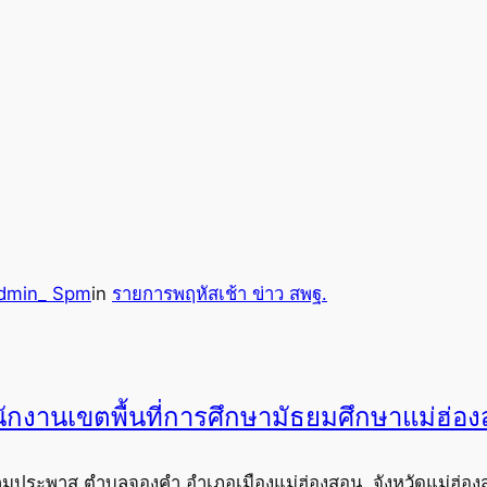
dmin_ Spm
in
รายการพฤหัสเช้า ข่าว สพฐ.
ักงานเขตพื้นที่การศึกษามัธยมศึกษาแม่ฮ่อ
ุมประพาส ตำบลจองคำ อำเภอเมืองแม่ฮ่องสอน. จังหวัดแม่ฮ่อง