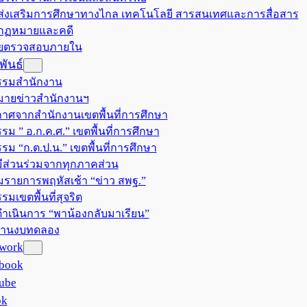
มส่งเสริมการศึกษาทางไกล เทคโนโลยี สารสนเทศและการสื่อสาร
มกฏหมายและคดี
วยตรวจสอบภายใน
ันธ์
รรมสำนักงาน
ายข่าวสำนักงานฯ
าศจากสำนักงานเขตพื้นที่การศึกษา
รม ” อ.ก.ค.ศ.” เขตพื้นที่การศึกษา
รรม “ก.ต.ป.น.” เขตพื้นที่การศึกษา
ีส่วนร่วมจากทุกภาคส่วน
มรายการพฤหัสเช้า “ข่าว สพฐ.”
รมเขตพื้นที่สุจริต
ำเนินการ “พาน้องกลับมาเรียน”
งานงบทดลอง
twork
book
ube
ok