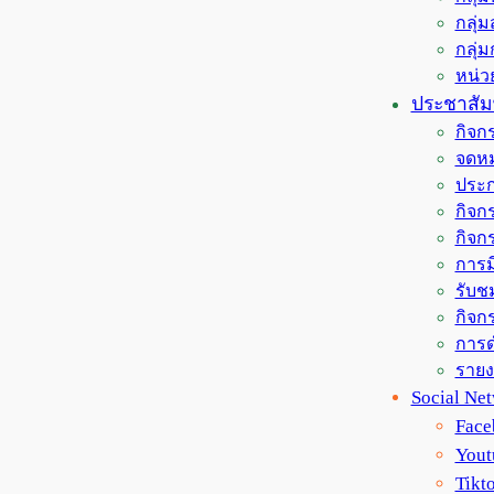
กลุ่
กลุ่
หน่
ประชาสัมพ
กิจก
จดหม
ประก
กิจกร
กิจก
การม
รับช
กิจกร
การด
ราย
Social Ne
Face
Yout
Tikt