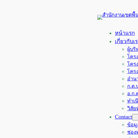
ข้าม
ไป
ยัง
เนื้อหา
หน้าแรก
เกี่ยวกับเ
ผู้บ
โครง
โครง
โครง
อำนา
ก.ต.ป
อ.ก.ค
ทำเน
วิสั
Contact
ข้อม
ช่อ