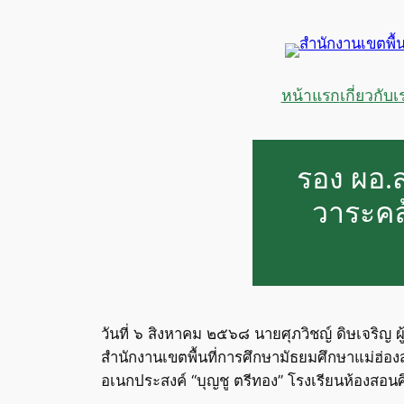
ข้าม
ไป
ยัง
เนื้อหา
หน้าแรก
เกี่ยวกับเ
รอง ผอ.
วาระคล
วันที่ ๖ สิงหาคม ๒๕๖๘ นายศุภวิชญ์ ดิษเจริญ
สำนักงานเขตพื้นที่การศึกษามัธยมศึกษาแม่ฮ่
อเนกประสงค์ “บุญชู ตรีทอง” โรงเรียนห้องสอน