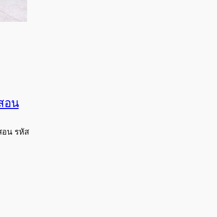
งสอน
สอน รหัส