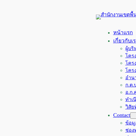
ข้าม
ไป
ยัง
เนื้อหา
หน้าแรก
เกี่ยวกับเ
ผู้บ
โครง
โครง
โครง
อำนา
ก.ต.ป
อ.ก.ค
ทำเน
วิสั
Contact
ข้อม
ช่อ