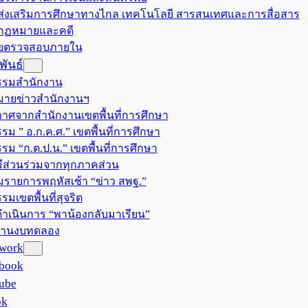
มส่งเสริมการศึกษาทางไกล เทคโนโลยี สารสนเทศและการสื่อสาร
มกฏหมายและคดี
วยตรวจสอบภายใน
ันธ์
รรมสำนักงาน
ายข่าวสำนักงานฯ
าศจากสำนักงานเขตพื้นที่การศึกษา
รม ” อ.ก.ค.ศ.” เขตพื้นที่การศึกษา
รรม “ก.ต.ป.น.” เขตพื้นที่การศึกษา
ีส่วนร่วมจากทุกภาคส่วน
มรายการพฤหัสเช้า “ข่าว สพฐ.”
รมเขตพื้นที่สุจริต
ำเนินการ “พาน้องกลับมาเรียน”
งานงบทดลอง
twork
book
ube
ok