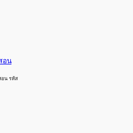
งสอน
สอน รหัส