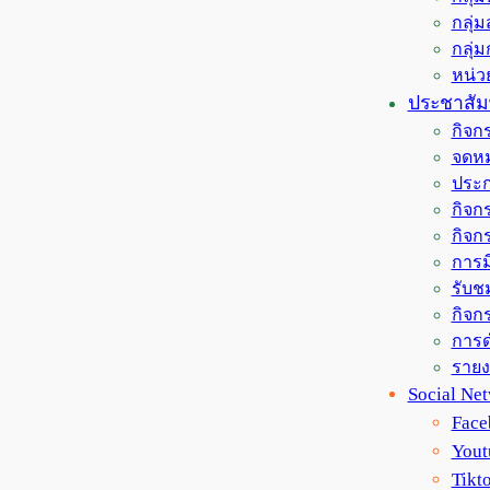
กลุ่
กลุ่
หน่
ประชาสัมพ
กิจก
จดหม
ประก
กิจกร
กิจก
การม
รับช
กิจกร
การด
ราย
Social Ne
Face
Yout
Tikt