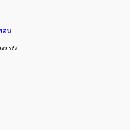
งสอน
สอน รหัส