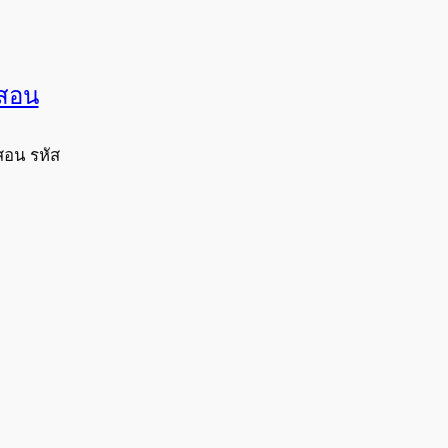
งสอน
สอน รหัส