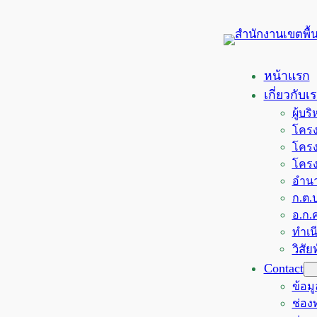
ข้าม
ไป
ยัง
เนื้อหา
หน้าแรก
เกี่ยวกับเ
ผู้บ
โครง
โครง
โครง
อำนา
ก.ต.ป
อ.ก.ค
ทำเน
วิสั
Contact
ข้อม
ช่อ