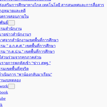
มส่งเสริมการศึกษาทางไกล เทคโนโลยี สารสนเทศและการสื่อสาร
มกฏหมายและคดี
วยตรวจสอบภายใน
ันธ์
รรมสำนักงาน
ายข่าวสำนักงานฯ
าศจากสำนักงานเขตพื้นที่การศึกษา
รม ” อ.ก.ค.ศ.” เขตพื้นที่การศึกษา
รรม “ก.ต.ป.น.” เขตพื้นที่การศึกษา
ีส่วนร่วมจากทุกภาคส่วน
มรายการพฤหัสเช้า “ข่าว สพฐ.”
รมเขตพื้นที่สุจริต
ำเนินการ “พาน้องกลับมาเรียน”
งานงบทดลอง
twork
book
ube
ok