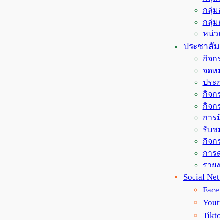
กลุ่
กลุ่
หน่
ประชาสัมพ
กิจก
จดหม
ประก
กิจกร
กิจก
การม
รับช
กิจกร
การด
ราย
Social Ne
Face
Yout
Tikt