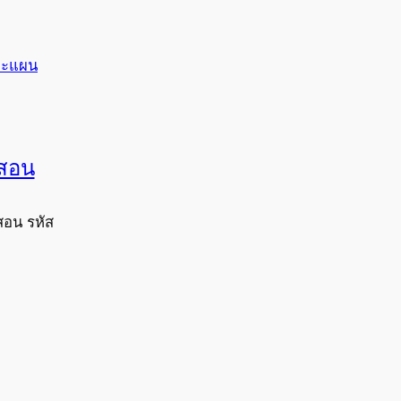
และแผน
งสอน
สอน รหัส