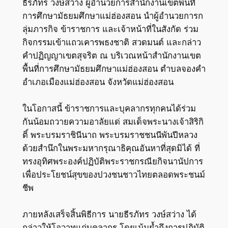
ธีรภัทร วงษ์สว่าง ผู้อำนวยการสำนักงานเขตพื้นที่
การศึกษามัธยมศึกษาแม่ฮ่องสอน นำผู้อำนวยการก
ลุ่มภารกิจ ข้าราชการ และเจ้าหน้าที่ในสังกัด ร่วม
กิจกรรมเข้าแถวเคารพธงชาติ สวดมนต์ และกล่าว
คำปฏิญญาเขตสุจริต ณ บริเวณหน้าสำนักงานเขต
พื้นที่การศึกษามัธยมศึกษาแม่ฮ่องสอน ตำบลจองคำ
อำเภอเมืองแม่ฮ่องสอน จังหวัดแม่ฮ่องสอน
ในโอกาสนี้ ข้าราชการและบุคลากรทุกคนได้ร่วม
กันน้อมถวายความอาลัยแด่ สมเด็จพระนางเจ้าสิริกิ
ติ์ พระบรมราชินีนาถ พระบรมราชชนนีพันปีหลวง
ด้วยสำนึกในพระมหากรุณาธิคุณอันหาที่สุดมิได้ ที่
ทรงอุทิศพระองค์ปฏิบัติพระราชกรณียกิจนานัปการ
เพื่อประโยชน์สุขของปวงชนชาวไทยตลอดพระชนม์
ชีพ
ภายหลังเสร็จสิ้นพิธีการ นายธีรภัทร วงษ์สว่าง ได้
กล่าวให้โอวาทแก่บุคลากร โดยเน้นย้ำถึงการปฏิบัติ