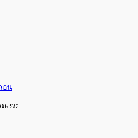
งสอน
สอน รหัส