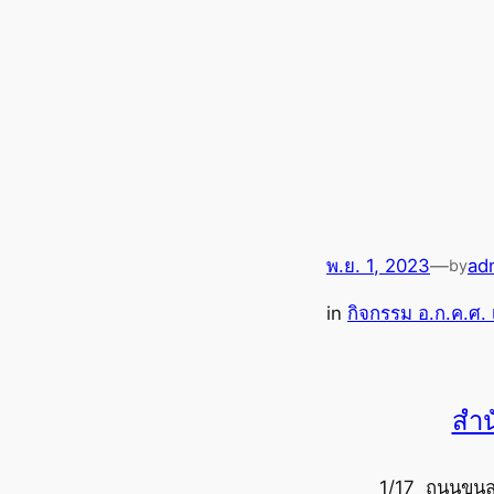
พ.ย. 1, 2023
—
ad
by
in
กิจกรรม อ.ก.ค.ศ. 
สำน
1/17 ถนนขุนล