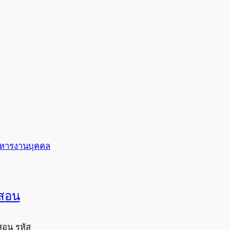
ริหารงานบุคคล
งสอน
สอน รหัส