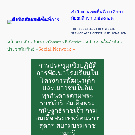
ข้าม
สำนักงานเขตพื้นที่การศึกษา
ไป
มัธยมศึกษาแม่ฮ่องสอน
ยัง
เนื้อหา
THE SECONDARY EDUCATIONAL
SERVICE AREA OFFICE MAE HONG SON
หน้าแรก
เกี่ยวกับเรา
Contact
E-Service
หน่วยงานในสังกัด
Social Network
ประชาสัมพันธ์
การประชุมเชิงปฏิบัติ
การพัฒนาโรงเรียนใน
โครงการพัฒนาเด็ก
และเยาวชนในถิ่น
ทุรกันดารตามพระ
ราชดำริ สมเด็จพระ
กนิษฐาธิราชเจ้า กรม
สมเด็จพระเทพรัตนราช
สุดาฯ สยามบรมราช
กุมารี