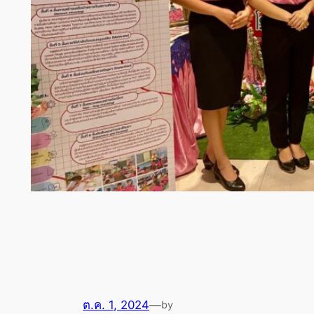
ต.ค. 1, 2024
—
by