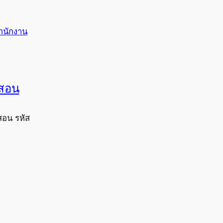
ำนักงาน
งสอน
สอน รหัส