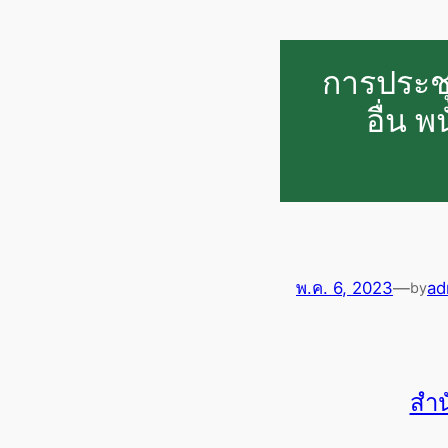
การประช
อื่น 
พ.ค. 6, 2023
—
ad
by
สำน