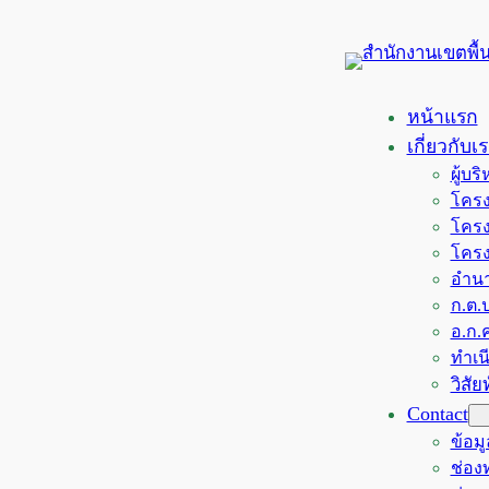
ข้าม
ไป
ยัง
เนื้อหา
หน้าแรก
เกี่ยวกับเ
ผู้บ
โครง
โครง
โครง
อำนา
ก.ต.ป
อ.ก.ค
ทำเน
วิสั
Contact
ข้อม
ช่อ