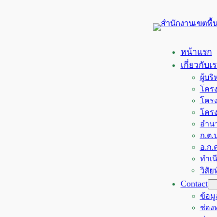
ข้าม
ไป
ยัง
เนื้อหา
หน้าแรก
เกี่ยวกับเ
ผู้บ
โครง
โครง
โครง
อำนา
ก.ต.ป
อ.ก.ค
ทำเน
วิสั
Contact
ข้อม
ช่อ