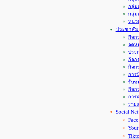
กลุ่
กลุ่
หน่
ประชาสัมพ
กิจก
จดหม
ประก
กิจกร
กิจก
การม
รับช
กิจกร
การด
ราย
Social Ne
Face
Yout
Tikt