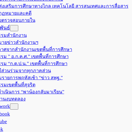
มส่งเสริมการศึกษาทางไกล เทคโนโลยี สารสนเทศและการสื่อสาร
มกฏหมายและคดี
วยตรวจสอบภายใน
ันธ์
รรมสำนักงาน
ายข่าวสำนักงานฯ
าศจากสำนักงานเขตพื้นที่การศึกษา
รม ” อ.ก.ค.ศ.” เขตพื้นที่การศึกษา
รรม “ก.ต.ป.น.” เขตพื้นที่การศึกษา
ีส่วนร่วมจากทุกภาคส่วน
มรายการพฤหัสเช้า “ข่าว สพฐ.”
รมเขตพื้นที่สุจริต
ำเนินการ “พาน้องกลับมาเรียน”
งานงบทดลอง
twork
book
ube
ok