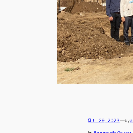
มิ.ย. 29, 2023
—
a
by